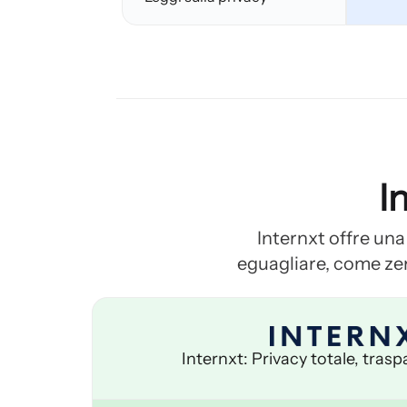
I
Internxt offre un
eguagliare, come zer
Internxt: Privacy totale, trasp