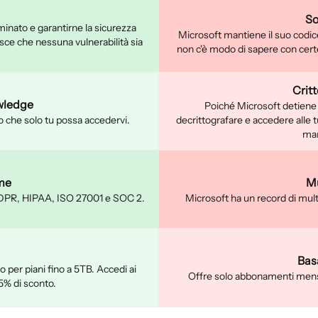
So
aminato e garantirne la sicurezza
Microsoft mantiene il suo codic
sce che nessuna vulnerabilità sia
non c'è modo di sapere con cert
Crit
wledge
Poiché Microsoft detiene l
ndo che solo tu possa accedervi.
decrittografare e accedere alle 
man
me
Mu
 GDPR, HIPAA, ISO 27001 e SOC 2.
Microsoft ha un record di multe
Bas
per piani fino a 5TB. Accedi ai
Offre solo abbonamenti mensi
5% di sconto.