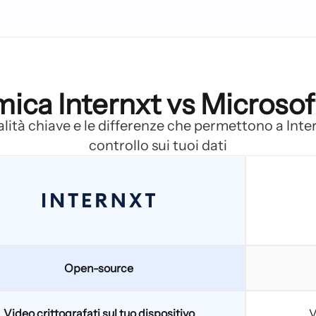
ica Internxt vs Microso
lità chiave e le differenze che permettono a Internx
controllo sui tuoi dati
Open-source
Video crittografati sul tuo dispositivo
V