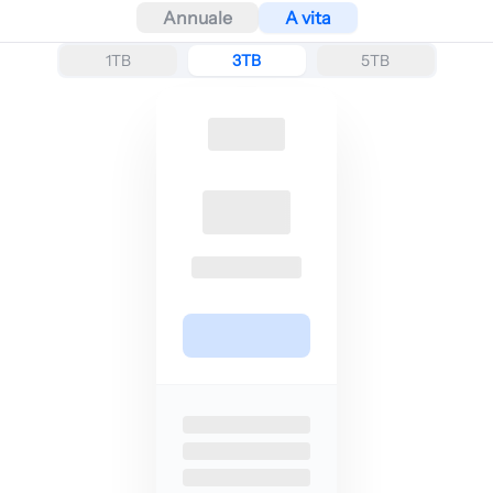
Annuale
A vita
1TB
3TB
5TB