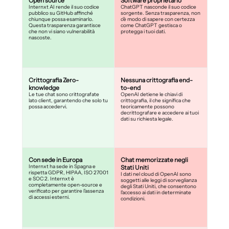
Open source
Software proprietario
Internxt AI rende il suo codice
ChatGPT nasconde il suo codice
pubblico su GitHub affinché
sorgente. Senza trasparenza, non
chiunque possa esaminarlo.
c'è modo di sapere con certezza
Questa trasparenza garantisce
come ChatGPT gestisca o
che non vi siano vulnerabilità
protegga i tuoi dati.
nascoste.
Crittografia Zero-
Nessuna crittografia end-
knowledge
to-end
Le tue chat sono crittografate
OpenAI detiene le chiavi di
lato client, garantendo che solo tu
crittografia, il che significa che
possa accedervi.
teoricamente possono
decrittografare e accedere ai tuoi
dati su richiesta legale.
Con sede in Europa
Chat memorizzate negli
Internxt ha sede in Spagna e
Stati Uniti
rispetta GDPR, HIPAA, ISO 27001
I dati nel cloud di OpenAI sono
e SOC 2. Internxt è
soggetti alle leggi di sorveglianza
completamente open-source e
degli Stati Uniti, che consentono
verificato per garantire l'assenza
l'accesso ai dati in determinate
di accessi esterni.
condizioni.