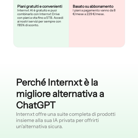
Piani gratuiti e convenienti
Basato su abbonamento
Internxt AI è gratuito e puoi
I piani a pagamento vanno da 8
combinarlo con Internxt Drive
€/mese a 229 €/mese.
con piani a vita fino a 5TB. Accedi
ai nostri servizi per sempre con
l'85% di sconto.
Perché Internxt è la
migliore alternativa a
ChatGPT
Internxt offre una suite completa di prodotti
insieme alla sua IA privata per offrirti
un'alternativa sicura.