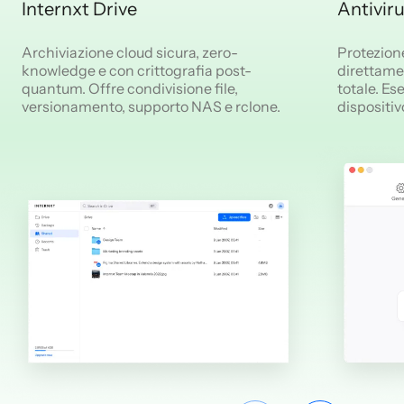
Internxt Drive
Antivir
Archiviazione cloud sicura, zero-
Protezion
knowledge e con crittografia post-
direttamen
quantum. Offre condivisione file,
totale. Es
versionamento, supporto NAS e rclone.
dispositi