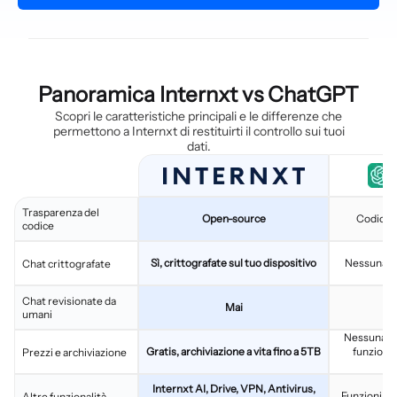
Panoramica Internxt vs ChatGPT
Scopri le caratteristiche principali e le differenze che
permettono a Internxt di restituirti il controllo sui tuoi
dati.
Trasparenza del
Open-source
Codice p
codice
Sì, crittografate sul tuo dispositivo
Nessuna cr
Chat crittografate
Chat revisionate da
Mai
umani
Nessuna ar
Gratis, archiviazione a vita fino a 5TB
funzioni 
Prezzi e archiviazione
Internxt AI, Drive, VPN, Antivirus,
Funzioni ava
Altre funzionalità