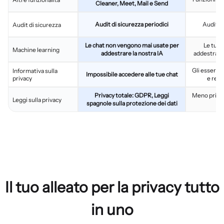
Cleaner, Meet, Mail e Send
Audit di sicurezza periodici
Audit di
Audit di sicurezza
Le chat non vengono mai usate per
Le tue 
Machine learning
addestrare la nostra IA
addestrare
Gli esseri 
Informativa sulla
Impossibile accedere alle tue chat
privacy
e revi
Privacy totale: GDPR, Leggi
Meno privac
Leggi sulla privacy
spagnole sulla protezione dei dati
Il tuo alleato per la privacy tutto
in uno