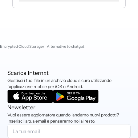
spazio verrà cumulato
automaticamente.
Accettiamo carte di debito e credito,
PayPal, iDEAL, Sofort, Criptovalute e
Klarna.
Encrypted Cloud Storage
/
Alternative to chatgpt
Scarica Internxt
Gestisci i tuoi file in un archivio cloud sicuro utilizzando
l'applicazione mobile per iOS o Android.
Newsletter
Vuoi essere aggiornato/a quando lanciamo nuovi prodotti?
Inserisci la tua email e penseremo noi al resto.