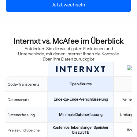
Jetzt wechseln
Internxt vs. McAfee im Überblick
Entdecken Sie die wichtigsten Funktionen und
Unterschiede, mit denen Internxt Ihnen die Kontrolle
über Ihre Daten zurückgibt
Open-Source
C
Code-Transparenz
Ende-zu-Ende-Verschlüsselung
Keine D
Datenschutz
Minimale Datenerfassung
Umfangre
Datenerfassung
Kostenlos, lebenslanger Speicher
Jährl
Preise und Speicher
bis zu 5TB