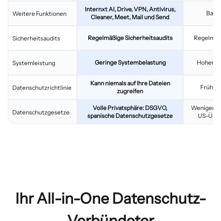
Internxt AI, Drive, VPN, Antivirus,
Basis
Weitere Funktionen
Cleaner, Meet, Mail und Send
Regelmäßige Sicherheitsaudits
Regelmäßi
Sicherheitsaudits
Geringe Systembelastung
Hoher R
Systemleistung
Kann niemals auf Ihre Dateien
Frühere
Datenschutzrichtlinie
zugreifen
Volle Privatsphäre: DSGVO,
Weniger Da
Datenschutzgesetze
spanische Datenschutzgesetze
US-Über
Ihr All-in-One Datenschutz-
Verbündeter