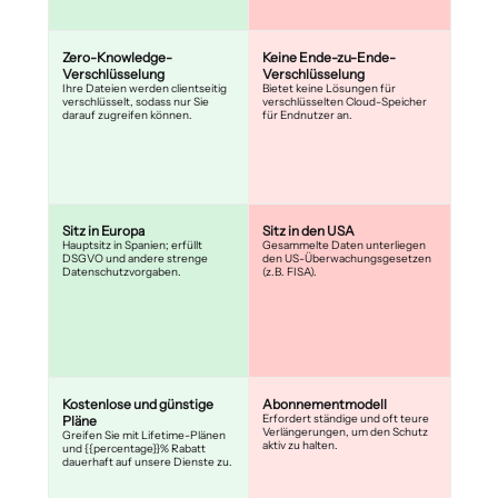
Zero-Knowledge-
Keine Ende-zu-Ende-
Verschlüsselung
Verschlüsselung
Ihre Dateien werden clientseitig
Bietet keine Lösungen für
verschlüsselt, sodass nur Sie
verschlüsselten Cloud-Speicher
darauf zugreifen können.
für Endnutzer an.
Sitz in Europa
Sitz in den USA
Hauptsitz in Spanien; erfüllt
Gesammelte Daten unterliegen
DSGVO und andere strenge
den US-Überwachungsgesetzen
Datenschutzvorgaben.
(z.B. FISA).
Kostenlose und günstige
Abonnementmodell
Erfordert ständige und oft teure
Pläne
Verlängerungen, um den Schutz
Greifen Sie mit Lifetime-Plänen
aktiv zu halten.
und {{percentage}}% Rabatt
dauerhaft auf unsere Dienste zu.